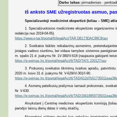
Darbo laikas:
pirmadieniais - penktadi
Iš anksto SME užregistruotas asmuo, paskir
Specializuotoji medicininė ekspertizė (toliau – SME) atli
1. Specializuotosios medicininės ekspertizės organizavimo ir 
redakcija nuo 2019-04-05).
https://www.e-tar.lt/portal/lt/legalAct/TAR.DB173DAC99C8/asr
2. Sveikatos būklės reikalavimų asmenims, pretenduojantiem
įstaigos vadovo siuntimu, bei vidaus tarnybos sistemos pareigūnam
m. spalio 21 d. įsakymu Nr. 1V-380/V-618 (naujausia galiojanti teisė
https://e-seimas.lrs.lt/portal/legalAct/lt/TAD/TAIS.220127/asr
3. Prokurorų sveikatos tikrinimų tvarkos aprašu, patvirtin
2020 m. kovo 31 d. įsakymu Nr. V-629/iV-301/I-90.
https://e-seimas.lrs.lt/portal/legalAct/lt/TAD/612d7b51735011eaa3
4. Asmenų pateikusių prašymus tarnauti prokurorais, sveikat
Nr. V-630.
https://e-seimas.lrs.lt/portal/legalAct/lt/TAD/16618850735011eaa3
Atvykstant į Centrinę medicinos ekspertizės komisiją (toliau
parodys laisvų dienų datas ir vietų skaičių.
Ekspertizei siūlome atvykti kuo anksčiau (registratūra prad