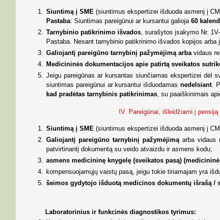
Siuntimą į SME
(siuntimus ekspertizei išduoda asmenį į CM
Pastaba
: Siuntimas pareigūnui ar kursantui galioja
60 kalend
Tarnybinio patikrinimo išvados
, surašytos įsakymo Nr. 1V-1
Pastaba. Nesant tarnybinio patikrinimo išvados kopijos arba j
Galiojantį pareigūno tarnybinį pažymėjimą arba
vidaus re
Medicininės dokumentacijos apie patirtą sveikatos sutri
Jeigu pareigūnas ar kursantas siunčiamas ekspertizei dėl
siuntimas pareigūnui ar kursantui išduodamas
nedelsiant
. 
kad pradėtas tarnybinis patikrinimas
, su paaiškinimais ap
IV. Pareigūnai, išleidžiami į pensij
Siuntimą į SME
(siuntimus ekspertizei išduoda asmenį į CM
Galiojantį pareigūno tarnybinį pažymėjimą
arba vidaus r
patvirtinantį dokumentą su veido atvaizdu ir asmens kodu;
asmens medicininę knygelę (sveikatos pasą) (medicininės
kompensuojamųjų vaistų pasą, jeigu tokie tiriamajam yra išdu
šeimos gydytojo išduotą medicinos dokumentų išrašą / 
Laboratorinius ir funkcinės diagnostikos tyrimus: