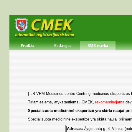
Pradžia
Paslaugos
SME tvarka
Į LR VRM Medicinos centro Centrinę medicinos ekspertizės ko
Tiriamiesiems, atykstantiems į CMEK,
rekomenduojama
dėvė
Specializuota medicininė ekspertizė yra skirta naujai p
Specializuota medicininė ekspertizė yra skirta naujai priima
Adresas:
Žygimantų g. 8, Vilnius (neto