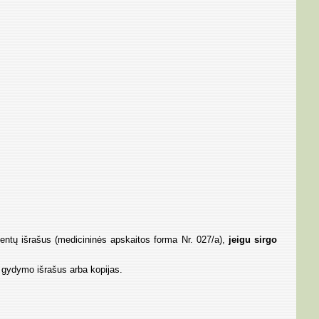
mentų išrašus (medicininės apskaitos forma Nr. 027/a),
jeigu sirgo
io gydymo išrašus arba kopijas.