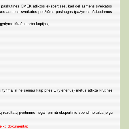
nuo paskutinės CMEK atliktos ekspertizės, kad dėl asmens sveikatos
chikos asmens sveikatos priežiūros paslaugas (pažymos išduodamos
io gydymo išrašus arba kopijas;
s tyrimai ir ne seniau kaip prieš 1 (vienerius) metus atlikta krūtinės
ų rezultatų įvertinimo negali priimti ekspertinio spendimo arba jeigu
eikti dokumentai: