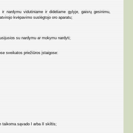
ir nardymu vidutiniame ir dideliame gylyje, gaisrų gesinimu,
atvirojo kvėpavimo suslėgtojo oro aparatu;
 susijusios su nardymu ar mokymu nardyti;
ose sveikatos priežiūros įstaigose:
taikoma sąvado I arba II skiltis;