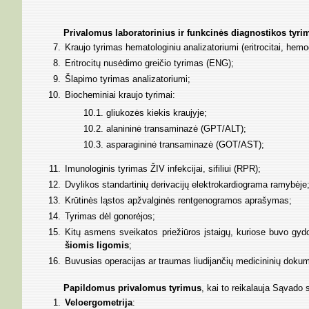
Privalomus laboratorinius ir funkcinės diagnostikos tyri
Kraujo tyrimas hematologiniu analizatoriumi (eritrocitai, hemog
Eritrocitų nusėdimo greičio tyrimas (ENG);
Šlapimo tyrimas analizatoriumi;
Biocheminiai kraujo tyrimai:
10.1. gliukozės kiekis kraujyje;
10.2. alanininė transaminazė (GPT/ALT);
10.3. asparagininė transaminazė (GOT/AST);
Imunologinis tyrimas ŽIV infekcijai, sifiliui (RPR);
Dvylikos standartinių derivacijų elektrokardiograma ramybėje
Krūtinės ląstos apžvalginės rentgenogramos aprašymas;
Tyrimas dėl gonorėjos;
Kitų asmens sveikatos priežiūros įstaigų, kuriose buvo gydo
šiomis ligomis
;
Buvusias operacijas ar traumas liudijančių medicininių dokumen
Papildomus privalomus tyrimus
, kai to reikalauja Sąvado s
Veloergometrija
: