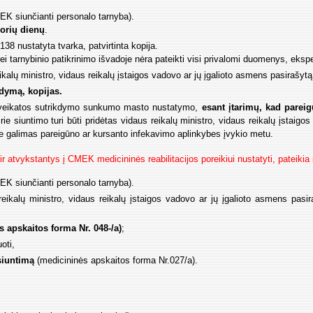
EK siunčianti personalo tarnyba).
orių dienų
.
38 nustatyta tvarka, patvirtinta kopija.
ei tarnybinio patikrinimo išvadoje nėra pateikti visi privalomi duomenys, eks
ikalų ministro, vidaus reikalų įstaigos vadovo ar jų įgalioto asmens pasiraš
kdymą, kopijas.
 sveikatos sutrikdymo sunkumo masto nustatymo,
esant įtarimų, kad pareig
Prie siuntimo turi būti pridėtas vidaus reikalų ministro, vidaus reikalų įstaig
ie galimas pareigūno ar kursanto infekavimo aplinkybes įvykio metu.
ą ir atvykstantys į CMEK medicininės reabilitacijos poreikiui nustatyti, pateik
EK siunčianti personalo tarnyba).
eikalų ministro, vidaus reikalų įstaigos vadovo ar jų įgalioto asmens p
 apskaitos forma Nr. 048-/a)
;
oti,
siuntimą
(medicininės apskaitos forma Nr.027/a).