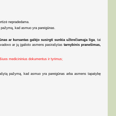
pertizė nepradedama.
ytą pažymą, kad asmuo yra pareigūnas.
ūnas ar kursantas galėjo susirgti sunkia užkrečiamąja liga
, tai
os vadovo ar jų įgalioto asmens pasirašytas
tarnybinis pranešimas,
ia šiuos medicininius dokumentus ir tyrimus;
asirašytą pažymą, kad asmuo yra pareigūnas arba asmens tapatybę