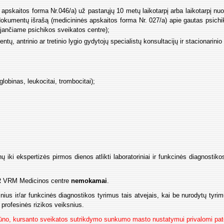
apskaitos forma Nr.046/a) už pastarųjų 10 metų laikotarpį arba laikotarpį 
s dokumentų išrašą (medicininės apskaitos forma Nr. 027/a) apie gautas psi
ujančiame psichikos sveikatos centre);
tų, antrinio ar tretinio lygio gydytojų specialistų konsultacijų ir stacionarin
lobinas, leukocitai, trombocitai);
;
ų iki ekspertizės pirmos dienos atlikti laboratoriniai ir funkcinės diagnostiko
 LR VRM Medicinos centre
nemokamai
.
nius ir/ar funkcinės diagnostikos tyrimus tais atvejais, kai be nurodytų tyrim
l profesinės rizikos veiksnius.
gūno, kursanto sveikatos sutrikdymo sunkumo masto nustatymui privalomi pat