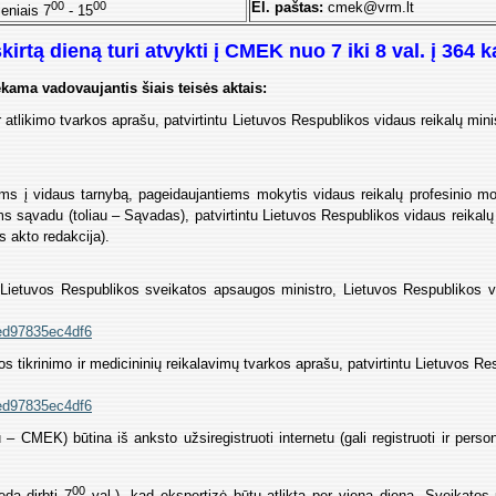
00
00
El. paštas:
cmek@vrm.lt
eniais 7
- 15
tą dieną turi atvykti į CMEK nuo 7 iki 8 val. į 364 ka
ekama vadovaujantis šiais teisės aktais:
atlikimo tvarkos aprašu, patvirtintu Lietuvos Respublikos vidaus reikalų mini
s į vidaus tarnybą, pageidaujantiems mokytis vidaus reikalų profesinio mok
s sąvadu (toliau – Sąvadas), patvirtintu Lietuvos Respublikos vidaus reikalų
s akto redakcija).
tu Lietuvos Respublikos sveikatos apsaugos ministro, Lietuvos Respublikos v
8ed97835ec4df6
os tikrinimo ir medicininių reikalavimų tvarkos aprašu, patvirtintu Lietuvos
8ed97835ec4df6
 – CMEK) būtina iš anksto užsiregistruoti internetu (gali registruoti ir pers
00
eda dirbti 7
val.), kad ekspertizė būtų atlikta per vieną dieną. Sveikatos