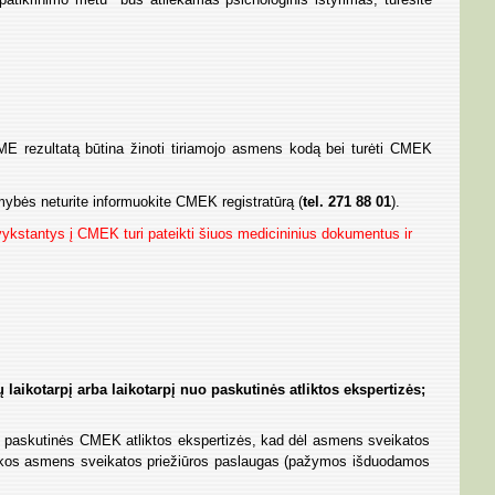
SME rezultatą būtina žinoti tiriamojo asmens kodą bei turėti CMEK
limybės neturite informuokite CMEK registratūrą (
tel. 271 88 01
).
tvykstantys į CMEK turi pateikti šiuos medicininius dokumentus ir
 laikotarpį arba laikotarpį nuo paskutinės atliktos ekspertizės;
nuo paskutinės CMEK atliktos ekspertizės, kad dėl asmens sveikatos
chikos asmens sveikatos priežiūros paslaugas (pažymos išduodamos