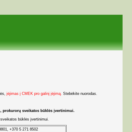
sės,
įėjimas į CMEK pro galinį įėjimą.
Stebėkite nuorodas.
 prokurorų sveikatos būklės įvertinimui.
sveikatos būklės įvertinimui.
 8801, +370 5 271 8502