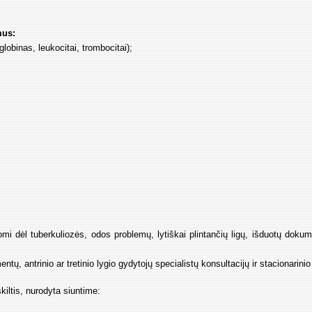
mus:
lobinas, leukocitai, trombocitai);
;
mi dėl tuberkuliozės, odos problemų, lytiškai plintančių ligų, išduotų doku
tų, antrinio ar tretinio lygio gydytojų specialistų konsultacijų ir stacionarin
kiltis, nurodyta siuntime: