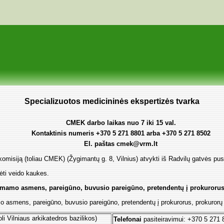
Specializuotos medicininės ekspertizės tvarka
CMEK darbo laikas nuo 7 iki 15 val.
Kontaktinis numeris +370 5 271 8801 arba +370 5 271 8502
El. paštas
cmek@vrm.lt
misiją (toliau CMEK) (Žygimantų g. 8, Vilnius) atvykti iš Radvilų gatvės pu
ti veido kaukes.
riimamo asmens, pareigūno, buvusio pareigūno, pretendentų į prokurorus,
mo asmens, pareigūno, buvusio pareigūno, pretendentų į prokurorus, prokurorų 
li Vilniaus arkikatedros bazilikos)
Telefonai
pasiteiravimui: +370 5 271