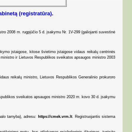
binetą (registratūra).
stro 2008 m. rugpjūčio 5 d. įsakymu Nr. 1V-299 (galiojanti suvestinė
ymo įstaigose, kitose švietimo įstaigose vidaus reikalų centrinės
 ministro ir Lietuvos Respublikos sveikatos apsaugos ministro 2003
idaus reikalų ministro, Lietuvos Respublikos Generalinio prokuroro
 Respublikos sveikatos apsaugos ministro 2020 m. kovo 30 d. įsakymu
onalo tarnyba), adresu:
https://cmek.vrm.lt
. Registruojantis sistema
 patikrinimo metu bus atliekamas psichologinis ištyrimas, turėsite