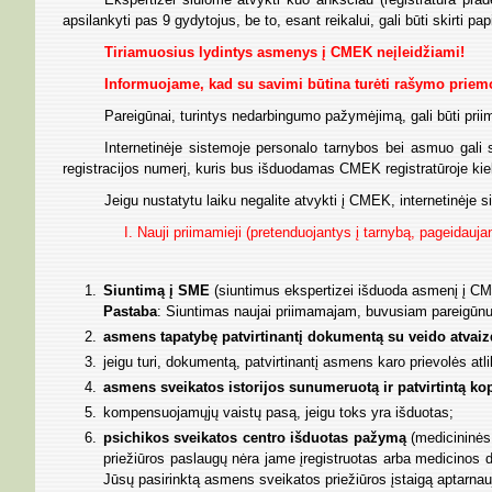
apsilankyti pas 9 gydytojus, be to, esant reikalui, gali būti skirti pap
Tiriamuosius lydintys asmenys į CMEK neįleidžiami!
Informuojame, kad su savimi būtina turėti rašymo prie
Pareigūnai, turintys nedarbingumo pažymėjimą, gali būti priima
Internetinėje sistemoje personalo tarnybos bei asmuo gali 
registracijos numerį, kuris bus išduodamas CMEK registratūroje k
Jeigu nustatytu laiku negalite atvykti į CMEK, internetinėje s
I. Nauji priimamieji (pretenduojantys į tarnybą, pageidau
Siuntimą į SME
(siuntimus ekspertizei išduoda asmenį į CM
Pastaba
: Siuntimas naujai priimamajam, buvusiam pareigūn
asmens tapatybę patvirtinantį dokumentą su veido atvai
jeigu turi, dokumentą, patvirtinantį asmens karo prievolės atl
asmens sveikatos istorijos sunumeruotą ir patvirtintą kop
kompensuojamųjų vaistų pasą, jeigu toks yra išduotas;
psichikos sveikatos centro išduotas pažymą
(medicininės 
priežiūros paslaugų nėra jame įregistruotas arba medicino
Jūsų pasirinktą asmens sveikatos priežiūros įstaigą aptarna