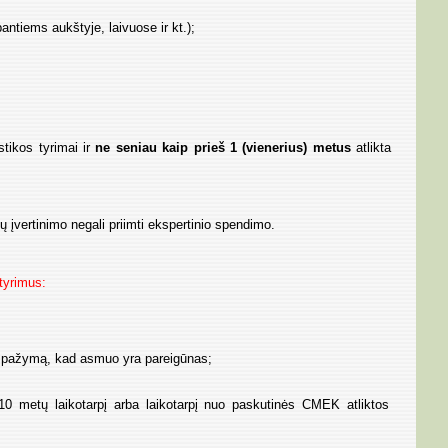
bantiems aukštyje, laivuose ir kt.);
stikos tyrimai ir
ne seniau kaip prieš 1 (vienerius) metus
atlikta
ų įvertinimo negali priimti ekspertinio spendimo.
tyrimus:
tą pažymą, kad asmuo yra pareigūnas;
10 metų laikotarpį arba laikotarpį nuo paskutinės CMEK atliktos