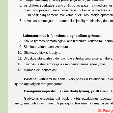
psichikos sveikatos centro išduotas pažymą
(medicininės 
priežiūros paslaugų nėra jame įregistruotas arba medicino
Jūsų pasirinktą asmens sveikatos priežiūros įstaigą aptarna
buvusias operacijas ar traumas liudijančių medicininių dokumen
Laboratorinius ir funkcinės diagnostikos tyrimus:
Kraujo tyrimas hematologiniu analizatoriumi (eritrocitai, hemog
Šlapimo tyrimas analizatoriumi;
Gliukozės kiekis kraujyje;
Dvylikos standartinių derivacijų elektrokardiograma ramybėje
Krūtinės ląstos apžvalginės rentgenogramos aprašymas;
Tyrimas dėl gonorėjos;
Pastaba
: vertinami ne seniau kaip prieš 60 kalendorinių dien
ląstos apžvalginė rentgenograma.
Pareigūnui nepristačius išvardintų tyrimų
, jie atliekami
Gydytojas ekspertas gali paskirti kitus papildomus laboratori
šie tyrimai būtini norint įvertinti pareigūno tinkamumą tarnybai paga
III. Parei