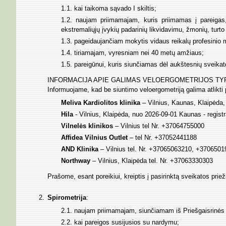
1.1. kai taikoma sąvado I skiltis;
1.2. naujam priimamajam, kuris priimamas į pareigas,
ekstremaliųjų įvykių padarinių likvidavimu, žmonių, tur
1.3. pageidaujančiam mokytis vidaus reikalų profesinio 
1.4. tiriamajam, vyresniam nei 40 metų amžiaus;
1.5. pareigūnui, kuris siunčiamas dėl aukštesnių sveika
INFORMACIJA APIE GALIMAS VELOERGOMETRIJOS TYR
Informuojame, kad be siuntimo veloergometriją galima atlikti p
Meliva Kardiolitos klinika
– Vilnius, Kaunas, Klaipėda, 
Hila
- Vilnius, Klaipėda, nuo 2026-09-01 Kaunas - regist
Vilnelės klinikos
– Vilnius tel Nr. +37064755000
Affidea Vilnius Outlet
– tel Nr. +37052441188
AND Klinika
– Vilnius tel. Nr. +37065063210, +3706501
Northway
– Vilnius, Klaipėda tel. Nr. +37063330303
Prašome, esant poreikiui, kreiptis į pasirinktą sveikatos prieži
Spirometrija
:
2.1. naujam priimamajam, siunčiamam iš Priešgaisrinės a
2.2. kai pareigos susijusios su nardymu;