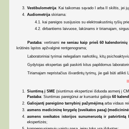
Vestibulometrija
: Kai taikomas sąvado I arba II skiltis, jei j
Audiometrija
skiriama:
4.1. kai pareigos susijusios su elektroakustinių ryšių p
4.2. dirbantiems laivuose, lakūnams ir tiriamajam, sirgu
Pastaba
: vertinami
ne seniau kaip prieš 60 kalendorinių
krūtinės ląstos apžvalginė rentgenograma;
Laboratoriniai tyrimai nelegaliam narkotikų, kitų psichoakty
Gydytojas ekspertas gali paskirti kitus papildomus laboratorin
Tiriamajam nepristačius išvardintų tyrimų, jie gali būti atlik
I
Siuntimą į SME
(siuntimus ekspertizei išduoda asmenį į CM
Pastaba
: Siuntimas pareigūnui ar kursantui galioja
60 kalend
Galiojantį pareigūno tarnybinį pažymėjimą
arba vidaus rei
asmens medicininę knygelę (sveikatos pasą) (medicininės
asmens sveikatos istorijos sunumeruotą ir patvirtintą 
ekspertizės;
kompensuojamųjų vaistų pasą, jeigu toks yra išduotas;