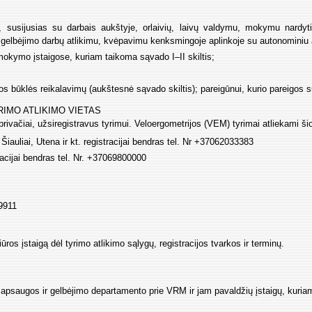
 susijusias su darbais aukštyje, orlaivių, laivų valdymu, mokymu nardyti 
to gelbėjimo darbų atlikimu, kvėpavimu kenksmingoje aplinkoje su autonominiu 
mokymo įstaigose, kuriam taikoma sąvado I–II skiltis;
tos būklės reikalavimų (aukštesnė sąvado skiltis); pareigūnui, kurio pareigos
IMO ATLIKIMO VIETAS
rivačiai, užsiregistravus tyrimui. Veloergometrijos (VEM) tyrimai atliekami ši
Šiauliai, Utena ir kt. registracijai bendras tel. Nr +37062033383
racijai bendras tel. Nr. +37069800000
9911
ūros įstaigą dėl tyrimo atlikimo sąlygų, registracijos tvarkos ir terminų.
psaugos ir gelbėjimo departamento prie VRM ir jam pavaldžių įstaigų, kuriam 