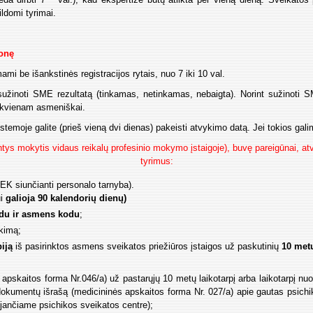
ildomi tyrimai.
monę
mi be išankstinės registracijos rytais, nuo 7 iki 10 val.
sužinoti SME rezultatą (tinkamas, netinkamas, nebaigta). Norint sužinoti 
iekvienam asmeniškai.
istemoje galite (prieš vieną dvi dienas) pakeisti atvykimo datą. Jei tokios ga
jantys mokytis vidaus reikalų profesinio mokymo įstaigoje), buvę pareigūnai, a
tyrimus:
EK siunčianti personalo tarnyba).
ui
galioja 90 kalendorių dienų)
zdu ir asmens kodu
;
ikimą;
iją
iš pasirinktos asmens sveikatos priežiūros įstaigos už paskutinių
10 metų
apskaitos forma Nr.046/a) už pastarųjų 10 metų laikotarpį arba laikotarpį 
s dokumentų išrašą (medicininės apskaitos forma Nr. 027/a) apie gautas psi
ujančiame psichikos sveikatos centre);