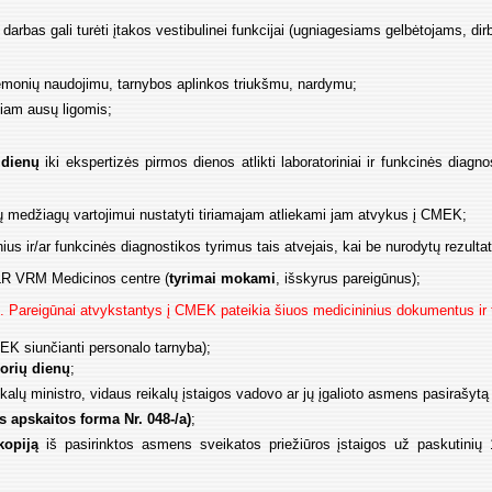
ų darbas gali turėti įtakos vestibulinei funkcijai (ugniagesiams gelbėtojams, dir
riemonių naudojimu, tarnybos aplinkos triukšmu, nardymu;
siam ausų ligomis;
 dienų
iki ekspertizės pirmos dienos atlikti laboratoriniai ir funkcinės diagno
vių medžiagų vartojimui nustatyti tiriamajam atliekami jam atvykus į CMEK;
ius ir/ar funkcinės diagnostikos tyrimus tais atvejais, kai be nurodytų rezultat
ti LR VRM Medicinos centre (
tyrimai mokami
, išskyrus pareigūnus);
I. Pareigūnai atvykstantys į CMEK pateikia šiuos medicininius dokumentus ir 
EK siunčianti personalo tarnyba);
orių dienų
;
kalų ministro, vidaus reikalų įstaigos vadovo ar jų įgalioto asmens pasirašy
 apskaitos forma Nr. 048-/a)
;
kopiją
iš pasirinktos asmens sveikatos priežiūros įstaigos už paskutinių 